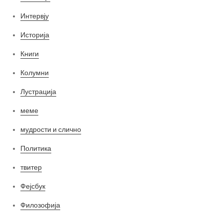
Интервју
Историја
Книги
Колумни
Лустрација
меме
мудрости и слично
Политика
твитер
Фејсбук
Филозофија