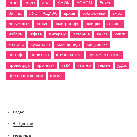
2019
2020
2021
АНОК
АСНОМ
Бачев
За Нас
ЛУСТРАЦИЈА
архив
библиотека
вмро
документи
досие
емиграција
жмицко
зезање
избори
изјава
интервју
историја
книга
книги
конгрес
куманово
македонија
мицковски
партија
политика
претседател
промена на име
промоција
протести
тв24
твитер
темел
удба
филип петровски
фокус
Категории
видео
Во Центар
зезалица