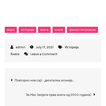
вмро
историја
книга
книги
филип петровски
July 17, 2021
Историја
,
on
Книги
Leave a Comment
Уште
еднаш
за
Post
нас
Повторно нов сајт… дигитална агонија…
(мојата
navigation
втора
За Нас (мојата прва книга од 2003 година)
книга)