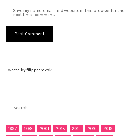
Save my name, email, and website in this browser for the
next time I comment.
Tweets by filippetrovski
Пребарај го филиппетровски.мк
Search
for:
1997
1998
2001
2013
2015
2016
2018