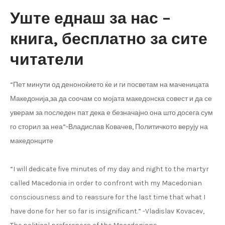
Уште еднаш за нас –
книга, бесплатно за сите
читатели
“Пет минути од деноноќието ќе и ги посветам на маченицата
Македонија,за да соочам со мојата македонска совест и да се
уверам за последен пат дека е безначајно она што досега сум
го сторил за неа”-Владислав Ковачев, Политичкото верују на
македонците
“I will dedicate five minutes of my day and night to the martyr
called Macedonia in order to confront with my Macedonian
consciousness and to reassure for the last time that what I
have done for her so far is insignificant.” -Vladislav Kovacev,