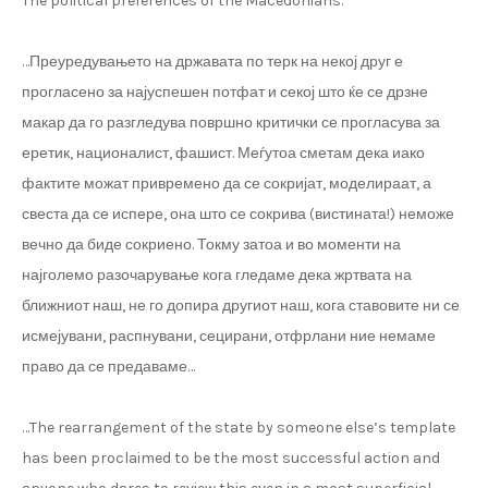
The political preferences of the Macedonians.
…Преуредувањето на државата по терк на некој друг е
прогласено за најуспешен потфат и секој што ќе се дрзне
макар да го разгледува површно критички се прогласува за
еретик, националист, фашист. Меѓутоа сметам дека иако
фактите можат привремено да се сокријат, моделираат, а
свеста да се испере, она што се сокрива (вистината!) неможе
вечно да биде сокриено. Токму затоа и во моменти на
најголемо разочарување кога гледаме дека жртвата на
ближниот наш, не го допира другиот наш, кога ставовите ни се
исмејувани, распнувани, сецирани, отфрлани ние немаме
право да се предаваме…
…The rearrangement of the state by someone else’s template
has been proclaimed to be the most successful action and