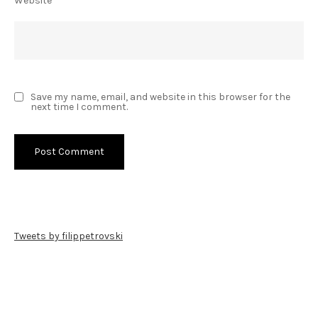
Website
Save my name, email, and website in this browser for the
next time I comment.
Tweets by filippetrovski
Пребарај го филиппетровски.мк
Search