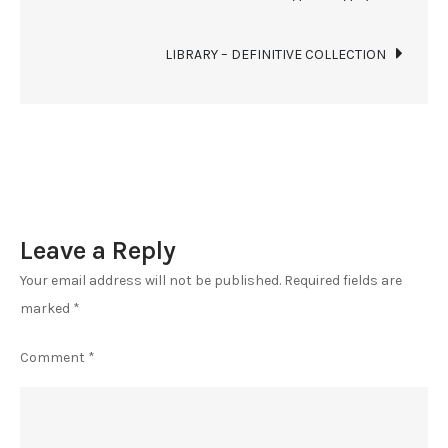
ТВ24
navigation
–
LIBRARY – DEFINITIVE COLLECTION
9.11.2021
Leave a Reply
Your email address will not be published.
Required fields are
marked
*
Comment
*