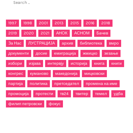
for:
1997
1998
2001
2013
2015
2016
2018
2019
2020
2021
АНОК
АСНОМ
Бачев
За Нас
ЛУСТРАЦИЈА
архив
библиотека
вмро
документи
досие
емиграција
жмицко
зезање
избори
изјава
интервју
историја
книга
книги
конгрес
куманово
македонија
мицковски
партија
политика
претседател
промена на име
промоција
протести
тв24
твитер
темел
удба
филип петровски
фокус
Категории