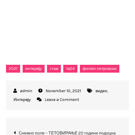
2021
интервју
став
тв24
филип петровски
November 10, 2021
видео
,
on
Интервју
Leave a Comment
Кој
ќе
состави
Post
Влада,
Снежно поле – ТЕТОВИРАЊЕ 20 години подоцна