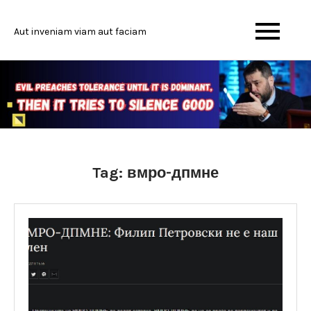
Skip
to
Aut inveniam viam aut faciam
content
Tag:
вмро-дпмне