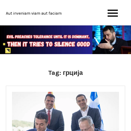
Skip
to
Aut inveniam viam aut faciam
content
Tag:
грција