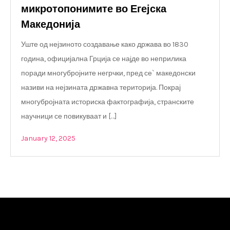
микротопонимите во Егејска
Македонија
Уште од нејзиното создавање како држава во 1830
година, официјална Грција се најде во неприлика
поради многубројните негрчки, пред се` македонски
називи на нејзината државна територија. Покрај
многубројната историска фактографија, странските
научници се повикуваат и […]
January 12, 2025