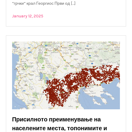
“грчки“ крал Георгиос Први од […]
January 12, 2025
Присилното преименување на
населените места, топонимите и