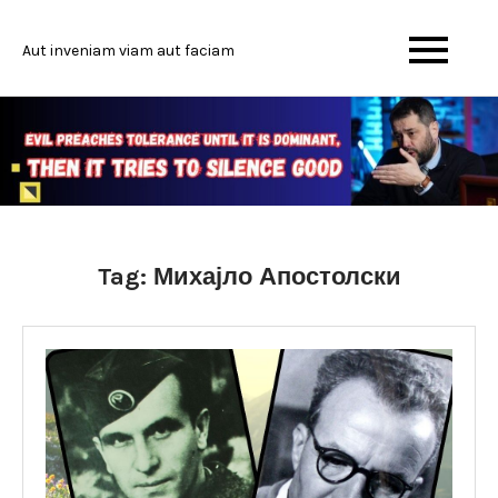
Skip
to
Aut inveniam viam aut faciam
content
Tag:
Михајло Апостолски