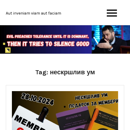
Skip
to
Aut inveniam viam aut faciam
content
Tag:
нескршлив ум