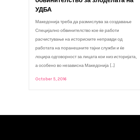
обвинителство за злоделата на
УДБА
Македонија треба да размислува за создавање
Специјално обвинителство кое ќе работи
расчистување на историските неправди од
работата на поранешните тајни служби и ќе
лоцира одговорност за лицата кои низ историјата,
а особено во независна Македонија […]
October 5, 2016