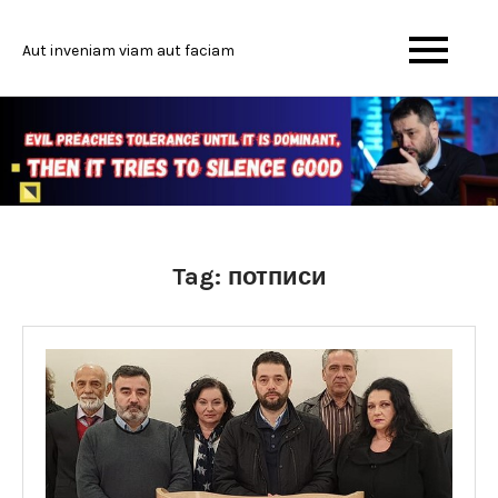
Skip
to
Aut inveniam viam aut faciam
content
Tag:
потписи