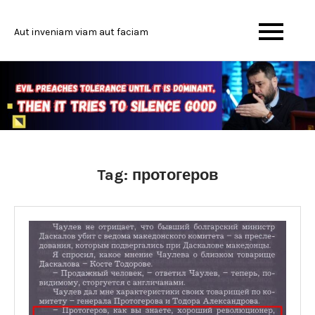
Skip
to
Aut inveniam viam aut faciam
content
Tag:
протогеров