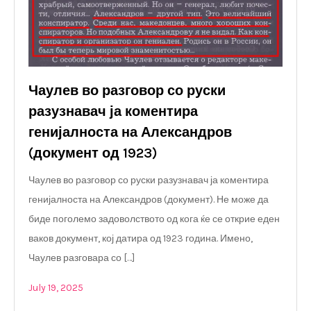
Чаулев во разговор со руски
разузнавач ја коментира
генијалноста на Александров
(документ од 1923)
Чаулев во разговор со руски разузнавач ја коментира
генијалноста на Александров (документ). Не може да
биде поголемо задоволството од кога ќе се открие еден
ваков документ, кој датира од 1923 година. Имено,
Чаулев разговара со […]
July 19, 2025