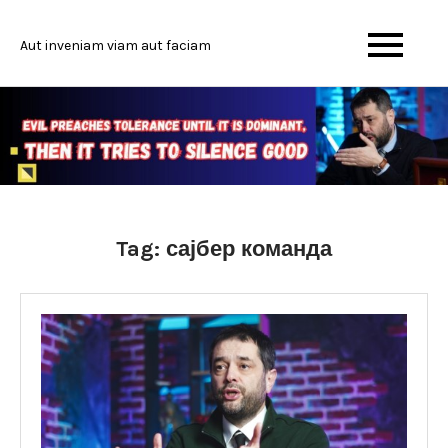
Skip
to
Aut inveniam viam aut faciam
content
Tag:
сајбер команда