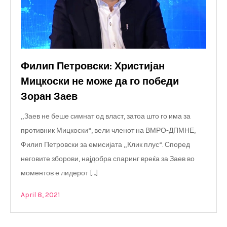
Филип Петровски: Христијан
Мицкоски не може да го победи
Зоран Заев
„Заев не беше симнат од власт, затоа што го има за
противник Мицкоски“, вели членот на ВМРО-ДПМНЕ,
Филип Петровски за емисијата „Клик плус“. Според
неговите зборови, најдобра спаринг вреќа за Заев во
моментов е лидерот […]
April 8, 2021