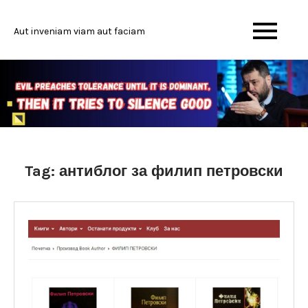
Skip
to
Aut inveniam viam aut faciam
content
Tag:
антиблог за филип петровски