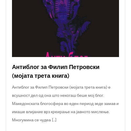
Антиблог за Филип Петровски
(мојата трета книга)
Антиблог за Филип Петровски (мојата трета книга) е
всушност дел од она што некогаш беше мој блог.
Македонската блогосфера во еден период зеде замав и
имаше влијание врз креирање на јавното мислење.
Многумина се чудеа […]