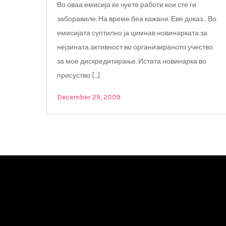
Во оваа емисија ќе чуете работи кои сте ги
заборавиле. На време беа кажани. Еве доказ… Во
емисијата суптилно ја цимнав новинарката за
нејзината активност во организираното учество
за мое дискредитирање. Истата новинарка во
присуство […]
December 29, 2009