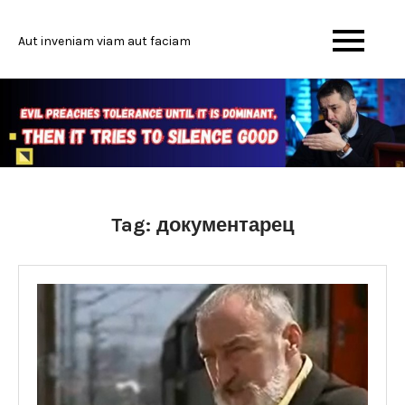
Skip
to
Aut inveniam viam aut faciam
content
Tag:
документарец