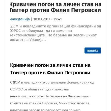
Кривичен погон за личен став на
Твитер против Филип Петровски
СДСМ и невладините организации финансирани од
СОРОС се обидуваат да ги замолчат
неистомислениците.. По барање на Хелсиншкиот
комитет на Уранија Пировска, Министерството за
внатрешни работи во периодот кога со него