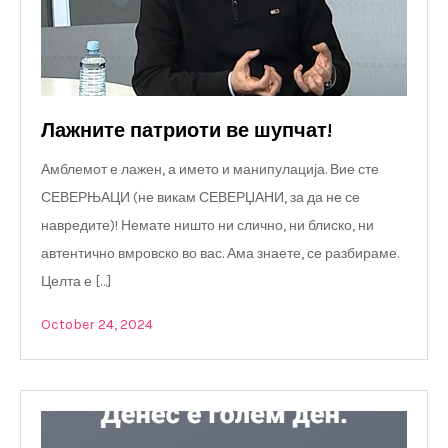
Лажните патриоти ве шупчат!
Амблемот е лажен, а името и манипулација. Вие сте
СЕВЕРЊАЦИ (не викам СЕВЕРЏАНИ, за да не се
навредите)! Немате ништо ни слично, ни блиско, ни
автентично вмровско во вас. Ама знаете, се разбираме.
Целта е […]
October 24, 2024