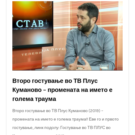
Второ гостување во ТВ Плус
Куманово – промената на името е
голема траума
Второ гостување во ТВ Плус Куманово (2019) –
промената на името е голема траума!! Еве го и првото
гостување, линк подолу: Гостување во ТВ ПЛУС во