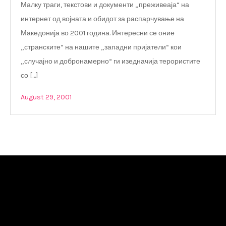
Малку траги, текстови и документи „преживеаја“ на
интернет од војната и обидот за распарчување на
Македонија во 2001 година. Интересни се оние
„странските“ на нашите „западни пријатели“ кои
„случајно и добронамерно“ ги изедначија терористите
со […]
August 29, 2001