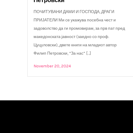
Петровски
ПОЧИТУВАНИ ДАМИ И ГОСПОДА, ДРАГИ
ПРИЈАТЕЛИ Ми се укажува посебна чест и
задоволство да ги промовирам, за прв пат пред
македонската јавност (заедно со проф.
Цуцуловски), двете книги на младиот автор
Филип Петровски, “За нас” […]
November 20, 2024