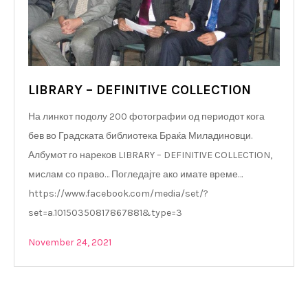
LIBRARY – DEFINITIVE COLLECTION
На линкот подолу 200 фотографии од периодот кога
бев во Градската библиотека Браќа Миладиновци.
Албумот го нареков LIBRARY – DEFINITIVE COLLECTION,
мислам со право… Погледајте ако имате време…
https://www.facebook.com/media/set/?
set=a.10150350817867881&type=3
November 24, 2021