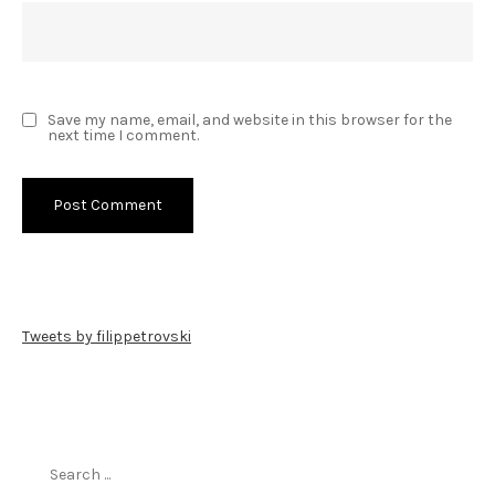
Save my name, email, and website in this browser for the
next time I comment.
Tweets by filippetrovski
Пребарај го филиппетровски.мк
Search
for: