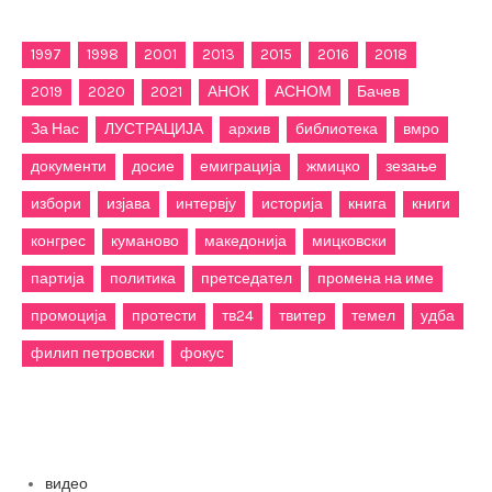
1997
1998
2001
2013
2015
2016
2018
2019
2020
2021
АНОК
АСНОМ
Бачев
За Нас
ЛУСТРАЦИЈА
архив
библиотека
вмро
документи
досие
емиграција
жмицко
зезање
избори
изјава
интервју
историја
книга
книги
конгрес
куманово
македонија
мицковски
партија
политика
претседател
промена на име
промоција
протести
тв24
твитер
темел
удба
филип петровски
фокус
Категории
видео