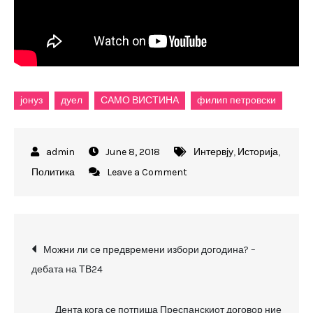
јонуз
дуел
САМО ВИСТИНА
филип петровски
June 8, 2018
Интервју
,
Историја
,
on
Политика
Leave a Comment
Агим
Јонуз
го
Post
напушти
Можни ли се предвремени избори догодина? –
ТВ
дебата на ТВ24
navigation
дуелот
со
Дента кога се потпиша Преспанскиот договор ние