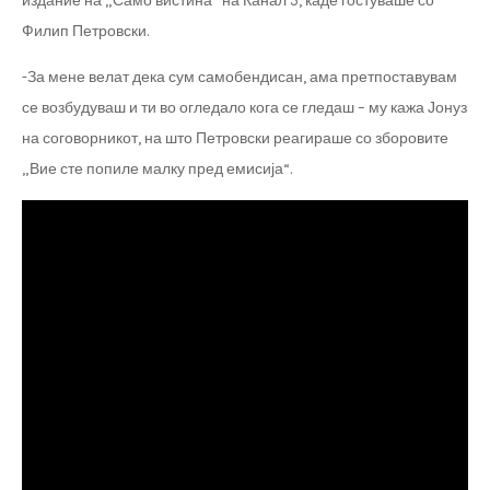
издание на „Само вистина“ на Канал 5, каде гостуваше со
Филип Петровски.
-За мене велат дека сум самобендисан, ама претпоставувам
се возбудуваш и ти во огледало кога се гледаш – му кажа Јонуз
на соговорникот, на што Петровски реагираше со зборовите
„Вие сте попиле малку пред емисија“.