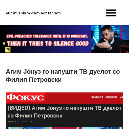
Skip
to
Aut inveniam viam aut faciam
content
Агим Јонуз го напушти ТВ дуелот со
Филип Петровски