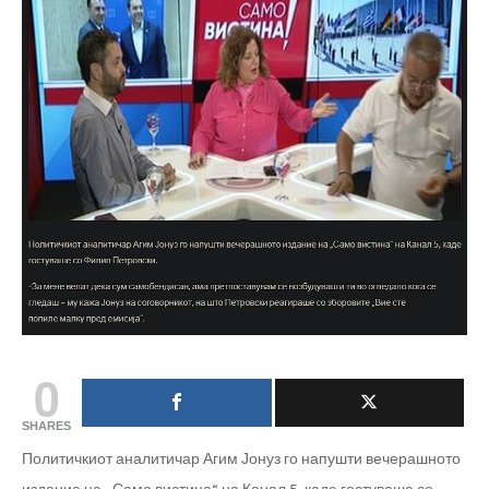
0
SHARES
Политичкиот аналитичар Агим Јонуз го напушти вечерашното