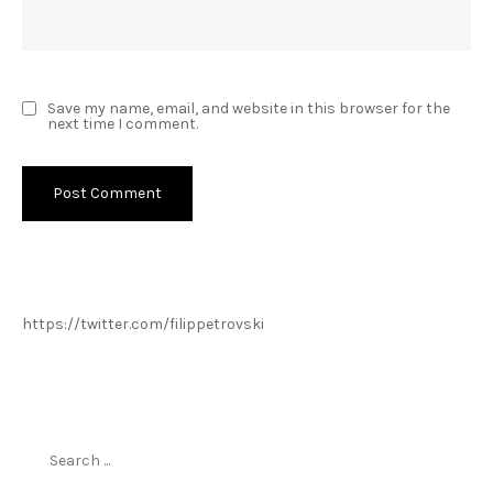
Save my name, email, and website in this browser for the
next time I comment.
https://twitter.com/filippetrovski
Пребарај го филиппетровски.мк
Search
for: