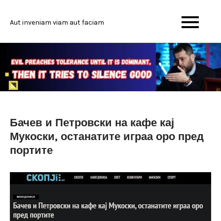
Skip
to
Aut inveniam viam aut faciam
content
Бачев и Петровски на кафе кај
Мукоски, останатите играа оро пред
портите