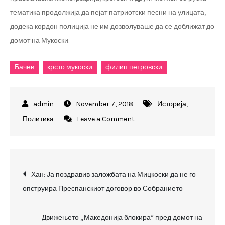
тематика продолжија да пејат патриотски песни на улицата,
додека кордон полиција не им дозволуваше да се доближат до
домот на Мукоски.
Бачев
крсто мукоски
филип петровски
November 7, 2018
Историја
,
on
Политика
Leave a Comment
Бачев
и
Петровски
Post
на
Хан: Ја поздравив заложбата на Мицкоски да не го
кафе
опструира Преспанскиот договор во Собранието
navigation
кај
Мукоски,
Движењето „Македонија блокира“ пред домот на