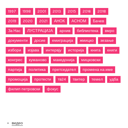
1997
1998
2001
2013
2015
2016
2018
2019
2020
2021
АНОК
АСНОМ
Бачев
За Нас
ЛУСТРАЦИЈА
архив
библиотека
вмро
документи
досие
емиграција
жмицко
зезање
избори
изјава
интервју
историја
книга
книги
конгрес
куманово
македонија
мицковски
партија
политика
претседател
промена на име
промоција
протести
тв24
твитер
темел
удба
филип петровски
фокус
Категории
видео