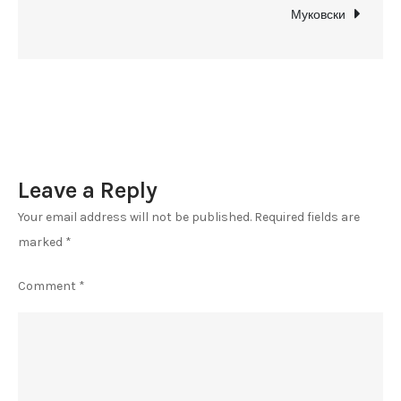
останатите
Муковски
играа
оро
пред
портите
Leave a Reply
Your email address will not be published.
Required fields are
marked
*
Comment
*