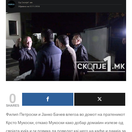
0
SHARES
Филип Петроски и Јанко Бачев влегоа во домот на пратеникот
Крсто Мукоски, откако Мукоски како добар домаќин излезе од
својата куќа и ги повика да повелат кај него на кафе и ракија за