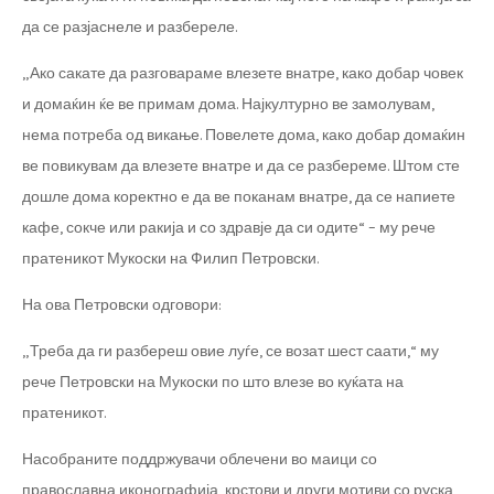
да се разјаснеле и разбереле.
„Ако сакате да разговараме влезете внатре, како добар човек
и домаќин ќе ве примам дома. Најкултурно ве замолувам,
нема потреба од викање. Повелете дома, како добар домаќин
ве повикувам да влезете внатре и да се разбереме. Штом сте
дошле дома коректно е да ве поканам внатре, да се напиете
кафе, сокче или ракија и со здравје да си одите“ – му рече
пратеникот Мукоски на Филип Петровски.
На ова Петровски одговори:
„Треба да ги разбереш овие луѓе, се возат шест саати,“ му
рече Петровски на Мукоски по што влезе во куќата на
пратеникот.
Насобраните поддржувачи облечени во маици со
православна иконографија, крстови и други мотиви со руска