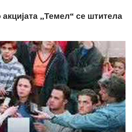
 акцијата „Темел“ се штитела