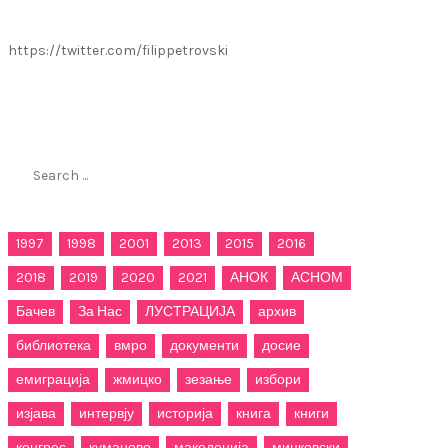
https://twitter.com/filippetrovski
Пребарај го филиппетровски.мк
Search
for:
1997
1998
2001
2013
2015
2016
2018
2019
2020
2021
АНОК
АСНОМ
Бачев
За Нас
ЛУСТРАЦИЈА
архив
библиотека
вмро
документи
досие
емиграција
жмицко
зезање
избори
изјава
интервју
историја
книга
книги
конгрес
куманово
македонија
мицковски