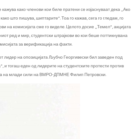
е кажува како членови кои биле пратени се изјаснуваат дека „Ако
како што пишува, шиптарите“. Тоа го кажав, сега го гледам, го
енови на комисијата сме го виделе. Целото досие „Темел“, акцијата
иот ред и мир, студентски штрајкови во кои беше поттикнувана
мисијата за верификација на факти.
от лидер на опозицијата Љубчо Георгивески бил заведен под
, и тогаш еден од лидерите на студентските протести против
јата на млади сили на ВМРО-ДПМНЕ Филип Петровски.