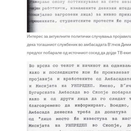
Интерес за актуелните политички случувања пројавила
дека тогашниот службеник во амбасадата В’лчов Димит
предлог побарале од источниот сосед да дојде ТВ екипа