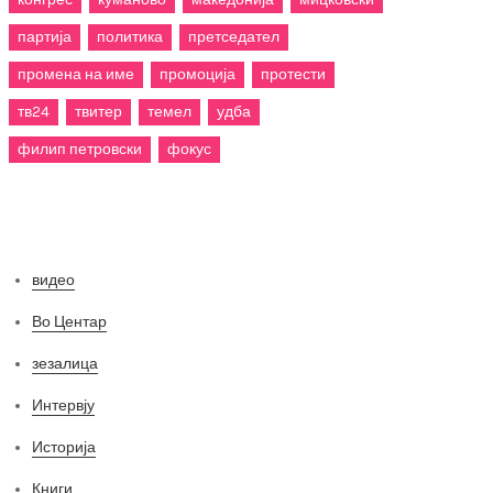
партија
политика
претседател
промена на име
промоција
протести
тв24
твитер
темел
удба
филип петровски
фокус
Категории
видео
Во Центар
зезалица
Интервју
Историја
Книги