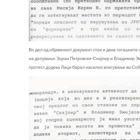
Во дел од објавениот документ стои и дека тогашните
на делување. Зоран Петровски-Снајпер и Владимир Зм
протест додека Лаци барал насилно влегување во Собр