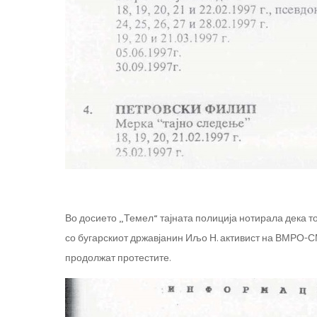
Во досието „Темел“ тајната полиција нотирала дека т
со бугарскиот државјанин Иљо Н. активист на ВМРО-СМ
продолжат протестите.