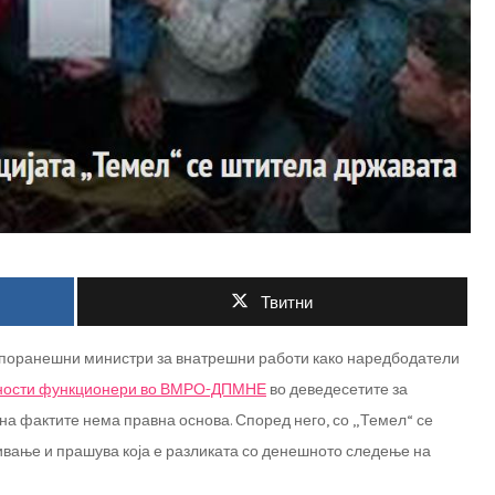
Твитни
а поранешни министри за внатрешни работи како наредбодатели
ности функционери во ВМРО-ДПМНЕ
во деведесетите за
на фактите нема правна основа. Според него, со „Темел“ се
ивање и прашува која е разликата со денешното следење на