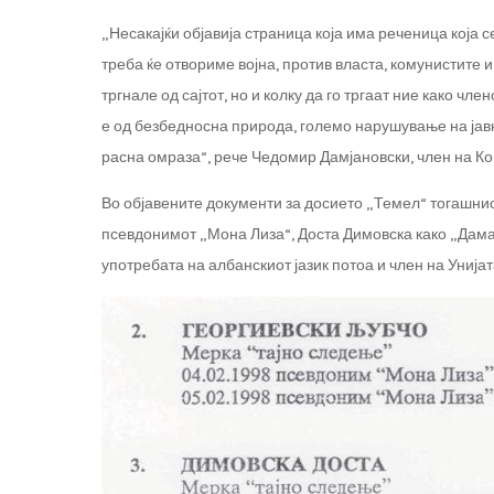
„Несакајќи објавија страница која има реченица која с
треба ќе отвориме војна, против власта, комунистите и 
тргнале од сајтот, но и колку да го тргаат ние како чл
е од безбедносна природа, големо нарушување на јавн
расна омраза“, рече Чедомир Дамјановски, член на Ко
Во објавените документи за досието „Темел“ тогашни
псевдонимот „Мона Лиза“, Доста Димовска како „Дама“
употребата на албанскиот јазик потоа и член на Уни