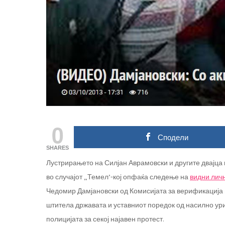
0
Сподели
SHARES
Лустрирањето на Силјан Аврамовски и другите двајц
во случајот „Темел’-кој опфаќа следење на
видни лич
Чедомир Дамјановски од Комисијата за верификација 
штитела државата и уставниот поредок од насилно ур
полицијата за секој најавен протест.