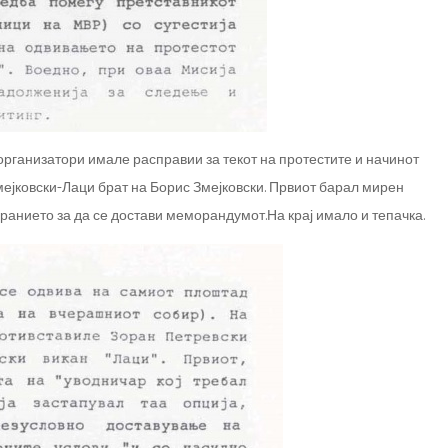
 организатори имале расправии за текот на протестите и начинот
ејковски-Лаци брат на Борис Змејковски. Првиот барал мирен
анието за да се достави меморандумот.На крај имало и тепачка.