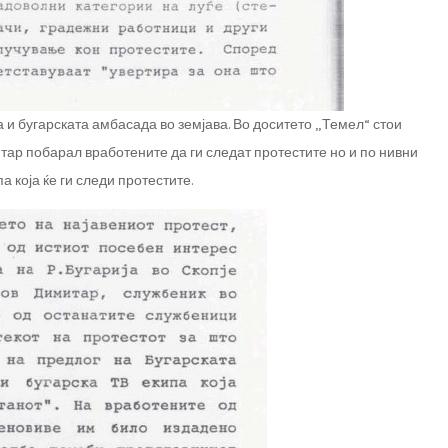
 и бугарската амбасада во земјава. Во доситето „Темел“ стои
ар побарал вработените да ги следат протестите но и по нивни
 која ќе ги следи протестите.