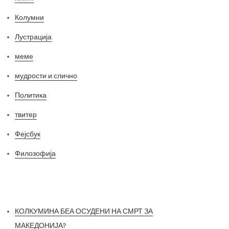
Колумни
Лустрација
меме
мудрости и слично
Политика
твитер
Фејсбук
Филозофија
Најнови постови
КОЛКУМИНА БЕА ОСУДЕНИ НА СМРТ ЗА
МАКЕДОНИЈА?