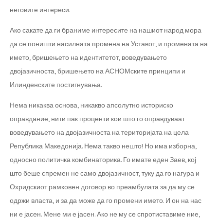
неговите интереси.
Ако сакате да ги браниме интересите на нашиот народ мора
да се поништи насилната промена на Уставот, и промената на
името, бришењето на идентитетот, воведувањето
двојазичноста, бришењето на АСНОМските принципи и
Илинденските постигнувања.
Нема никаква основа, никакво апсолутно историско
оправдание, нити пак проценти кои што го оправдуваат
воведувањето на двојазичноста на територијата на цела
Република Македонија. Нема такво нешто! Но има изборна,
односно политичка комбинаторика. Го имате еден Заев, кој
што беше спремен не само двојазичност, туку да го нагура и
Охридскиот рамковен договор во преамбулата за да му се
одржи власта, и за да може да го промени името. И он на нас
ни е јасен. Мене ми е јасен. Ако не му се спротиставиме ние,