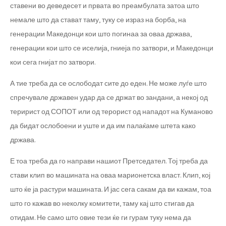
ставени во деведесет и првата во преамбулата затоа што
немале што да стават таму, туку се израз на борба, на
генерации Македонци кои што погинаа за оваа држава,
генерации кои што се иселија, гниеја по затвори, и Македонци
кои сега гнијат по затвори.
А тие треба да се ослободат сите до еден. Не може луѓе што
спречувале државен удар да се држат во зандани, а некој од
теририст од СОПОТ или од терорист од нападот на Куманово
да бидат ослобоени и уште и да им палаќаме штета како
држава.
Е тоа треба да го направи нашиот Претседател. Тој треба да
стави клип во машината на оваа марионетска власт. Клип, кој
што ќе ја растури машината. И јас сега сакам да ви кажам, тоа
што го кажав во неколку комитети, таму кај што стигав да
отидам. Не само што овие тези ќе ги гурам туку нема да