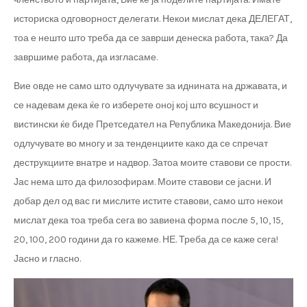
историска одговорност делегати. Некои мислат дека ДЕЛЕГАТ,
тоа е нешто што треба да се заврши денеска работа, така? Да
завршиме работа, да изгласаме.
Вие овде не само што одлучувате за иднината на државата, и
се надевам дека ќе го изберете оној кој што всушност и
вистински ќе биде Претседател на Република Македонија. Вие
одлучувате во многу и за тенденциите како да се спречат
деструкциите внатре и надвор. Затоа моите ставови се прости.
Јас нема што да филозофирам. Моите ставови се јасни. И
добар дел од вас ги мислите истите ставови, само што некои
мислат дека тоа треба сега во завиена форма после 5, 10, 15,
20, 100, 200 години да го кажеме. НЕ. Треба да се каже сега!
Јасно и гласно.