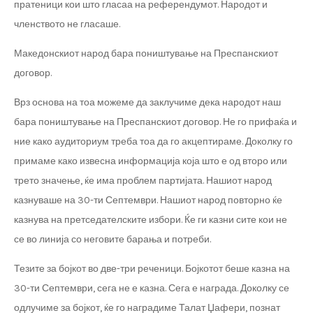
пратеници кои што гласаа на референдумот. Народот и
членството не гласаше.
Македонскиот народ бара поништување на Преспанскиот
договор.
Врз основа на тоа можеме да заклучиме дека народот наш
бара поништување на Преспанскиот договор. Не го прифаќа и
ние како аудиториум треба тоа да го акцептираме. Доколку го
примаме како извесна информација која што е од второ или
трето значење, ќе има проблем партијата. Нашиот народ
казнуваше на 30-ти Септември. Нашиот народ повторно ќе
казнува на претседателските избори. Ќе ги казни сите кои не
се во линија со неговите барања и потреби.
Тезите за бојкот во две-три реченици. Бојкотот беше казна на
30-ти Септември, сега не е казна. Сега е награда. Доколку се
одлучиме за бојкот, ќе го наградиме Талат Џафери, познат