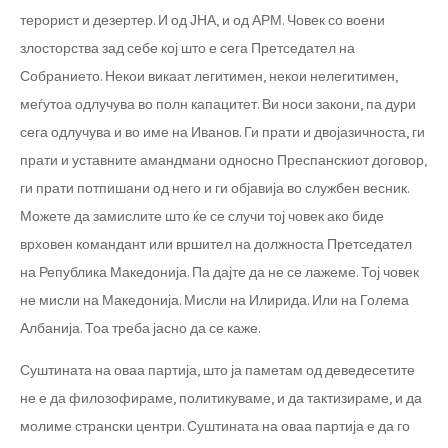
терорист и дезертер. И од ЈНА, и од АРМ. Човек со воени
злосторства зад себе кој што е сега Претседател на
Собранието. Некои викаат легитимен, некои нелегитимен,
меѓутоа одлучува во полн капацитет. Ви носи закони, па дури
сега одлучува и во име на Иванов. Ги прати и двојазичноста, ги
прати и уставните амандмани односно Преспанскиот договор,
ги прати потпишани од него и ги објавија во службен весник.
Можете да замислите што ќе се случи тој човек ако биде
врховен командант или вршител на должноста Претседател
на Република Македонија. Па дајте да не се лажеме. Тој човек
не мисли на Македонија. Мисли на Илирида. Или на Голема
Албанија. Тоа треба јасно да се каже.
Суштината на оваа партија, што ја паметам од деведесетите
не е да филозофираме, политикуваме, и да тактизираме, и да
молиме странски центри. Суштината на оваа партија е да го