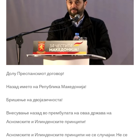
Долу Преспанскиот договор!
Назад името на Република Македонија!
Бришење на двојазичноста!
Внесување назад во прембулата на оваа држава на
Асномските и Илинденските принципи!
Асномските и Илинденските принципи не се случајни. Не се