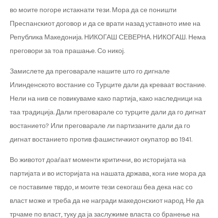
во моите погоре истакнати тези. Мора да се поништи
Преспанскиот договор и да се врати назад уставното име на
Република Македонија. НИКОГАШ СЕВЕРНА. НИКОГАШ. Нема
преговори за тоа прашање. Со никој.
Замислете да преговарале нашите што го дигнале
Илинденското востание со Турците дали да креваат востание.
Нели на нив се повикуваме како партија, како наследници на
таа традиција. Дали преговарале со турците дали да го дигнат
востанието? Или преговарале ли партизаните дали да го
дигнат востанието против фашистичкиот окупатор во 1941.
Во животот доаѓаат моменти критични, во историјата на
партијата и во историјата на нашата држава, кога ние мора да
се поставиме тврдо, и моите тези секогаш беа дека нас со
власт може и треба да не награди македонскиот народ. Не да
трчаме по власт, туку да ја заслужиме власта со бранење на