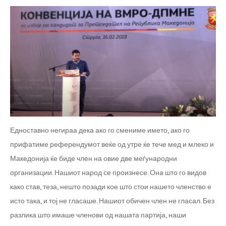
Едноставно негираа дека ако го смениме името, ако го
прифатиме референдумот веќе од утре ќе тече мед и млеко и
Македонија ќе биде член на овие две меѓународни
организации. Нашиот народ се произнесе. Она што го видов
како став, теза, нешто позади кое што стои нашето членство е
исто така, и тој не гласаше. Нашиот обичен член не гласал. Без
разлика што имаше членови од нашата партија, наши