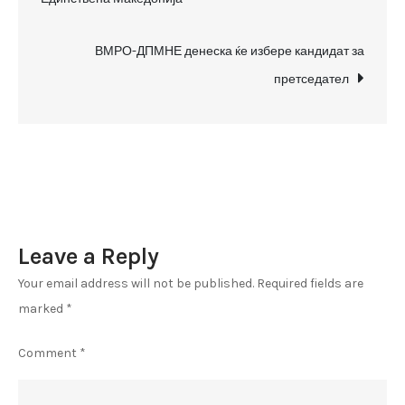
navigation
на
името!
ВМРО-ДПМНЕ денеска ќе избере кандидат за
(интегрален
претседател
текст)
Leave a Reply
Your email address will not be published.
Required fields are
marked
*
Comment
*