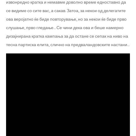
извонредно кратка и немавме доволно време едноставно да
се видиме со сите вас, а сакав. Затоа, за некои од делегатите
ова веројатно ќе биде повторување, но за некои ќе биде прво
слушање, прво гледање… Се чини дека ова и беше намерно
дизајнирана кратка кампања за да остане се сепак на ниво на
тесна партиска елита, слично на предваландовските настани…