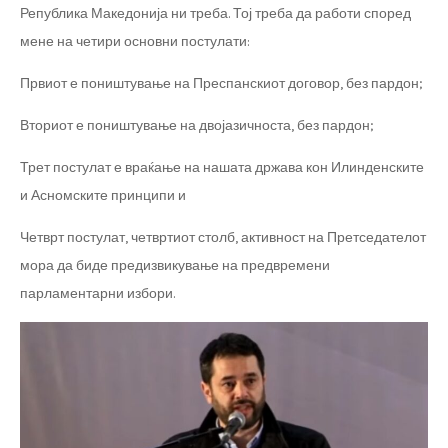
Република Македонија ни треба. Тој треба да работи според
мене на четири основни постулати:
Првиот е поништување на Преспанскиот договор, без пардон;
Вториот е поништување на двојазичноста, без пардон;
Трет постулат е враќање на нашата држава кон Илинденските
и Асномските принципи и
Четврт постулат, четвртиот столб, активност на Претседателот
мора да биде предизвикување на предвремени
парламентарни избори.