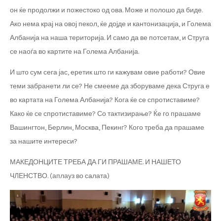
он ќе продолжи и пожестоко од ова. Може и полошо да биде.
Ако нема крај на овој пекол, ќе дојде и кантонизација, и Голема
Албанија на наша територија. И само да ве потсетам, и Струга
се наоѓа во картите на Голема Албанија.
И што сум сега јас, еретик што ги кажувам овие работи? Овие
теми забранети ли се? Не смееме да зборуваме дека Струга е
во картата на Голема Албанија? Кога ќе се спротиставиме?
Како ќе се спротиставиме? Со тактизирање? Ќе го прашаме
Вашингтон, Берлин, Москва, Пекинг? Кого треба да прашаме
за нашите интереси?
МАКЕДОНЦИТЕ ТРЕБА ДА ГИ ПРАШАМЕ. И НАШЕТО
ЧЛЕНСТВО. (аплауз во салата)