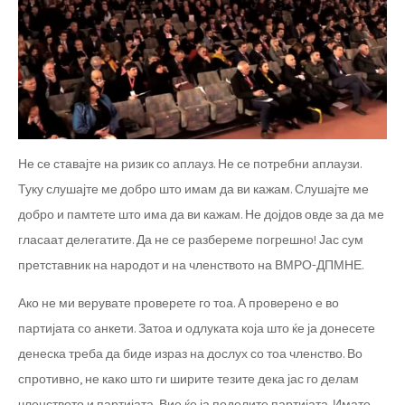
Не се ставајте на ризик со аплауз. Не се потребни аплаузи.
Туку слушајте ме добро што имам да ви кажам. Слушајте ме
добро и памтете што има да ви кажам. Не дојдов овде за да ме
гласаат делегатите. Да не се разбереме погрешно! Јас сум
претставник на народот и на членството на ВМРО-ДПМНЕ.
Ако не ми верувате проверете го тоа. А проверено е во
партијата со анкети. Затоа и одлуката која што ќе ја донесете
денеска треба да биде израз на дослух со тоа членство. Во
спротивно, не како што ги ширите тезите дека јас го делам
членството и партијата, Вие ќе ја поделите партијата. Имате