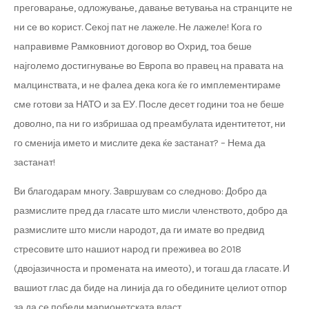
преговарање, одложување, давање ветувања на странците не
ни се во корист. Секој пат не лажеле. Не лажеле! Кога го
направивме Рамковниот договор во Охрид, тоа беше
најголемо достигнување во Европа во правец на правата на
малцинствата, и не фалеа дека кога ќе го имплементираме
сме готови за НАТО и за ЕУ. После десет години тоа не беше
доволно, па ни го избришаа од преамбулата идентитетот, ни
го сменија името и мислите дека ќе застанат? – Нема да
застанат!
Ви благодарам многу. Завршувам со следново: Добро да
размислите пред да гласате што мисли членството, добро да
размислите што мисли народот, да ги имате во предвид
стресовите што нашиот народ ги преживеа во 2018
(двојазичноста и промената на имеото), и тогаш да гласате. И
вашиот глас да биде на линија да го обедините целиот отпор
за да се победи марионетската власт.