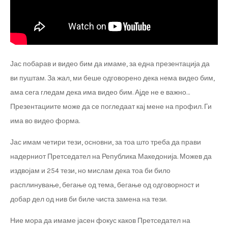
Јас побарав и видео бим да имаме, за една презентација да
ви пуштам. За жал, ми беше одговорено дека нема видео бим,
ама сега гледам дека има видео бим. Ајде не е важно…
Презентациите може да се погледаат кај мене на профил. Ги
има во видео форма.
Јас имам четири тези, основни, за тоа што треба да прави
надерниот Претседател на Република Македонија. Можев да
издвојам и 254 тези, но мислам дека тоа би било
расплинување, бегање од тема, бегање од одговорност и
добар дел од нив би биле чиста замена на тези.
Ние мора да имаме јасен фокус каков Претседател на