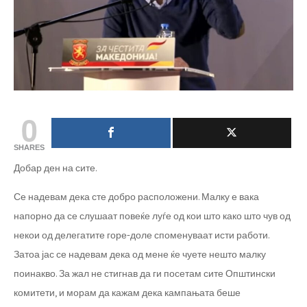
0
SHARES
Добар ден на сите.
Се надевам дека сте добро расположени. Малку е вака
напорно да се слушаат повеќе луѓе од кои што како што чув од
некои од делегатите горе-доле споменуваат исти работи.
Затоа јас се надевам дека од мене ќе чуете нешто малку
поинакво. За жал не стигнав да ги посетам сите Општински
комитети, и морам да кажам дека кампањата беше