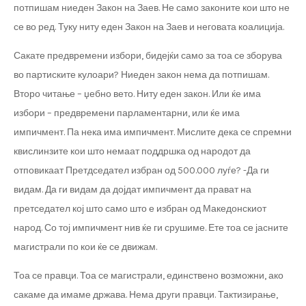
потпишам ниеден Закон на Заев. Не само законите кои што не
се во ред. Туку ниту еден Закон на Заев и неговата коалиција.
Сакате предвремени избори, бидејќи само за тоа се зборува
во партиските кулоари? Ниеден закон нема да потпишам.
Второ читање – џебно вето. Ниту еден закон. Или ќе има
избори – предвремени парламентарни, или ќе има
импичмент. Па нека има импичмент. Мислите дека се спремни
квислинзите кои што немаат поддршка од народот да
отповикаат Претдседател избран од 500.000 луѓе? -Да ги
видам. Да ги видам да дојдат импичмент да прават на
претседател кој што само што е избран од Македонскиот
народ. Со тој импичмент нив ќе ги срушиме. Ете тоа се јасните
магистрали по кои ќе се движам.
Тоа се правци. Тоа се магистрали, единствено возможни, ако
сакаме да имаме држава. Нема други правци. Тактизирање,