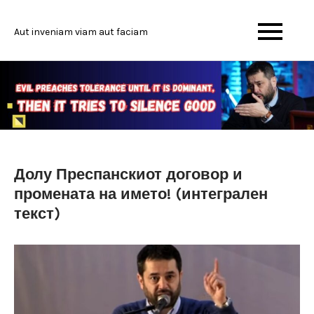
Skip
to
Aut inveniam viam aut faciam
content
Долу Преспанскиот договор и
промената на името! (интегрален
текст)