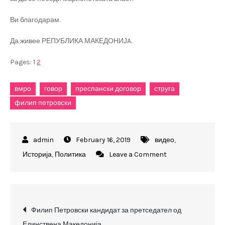
Ви благодарам.
Да живее РЕПУБЛИКА МАКЕДОНИЈA.
Pages:
1
2
вмро
говор
преспански договор
струга
филип петровски
February 16, 2019
видео
,
on
Историја
,
Политика
Leave a Comment
Долу
Преспанскиот
договор
Post
и
Филип Петровски кандидат за претседател од
промената
Единствена Македонија