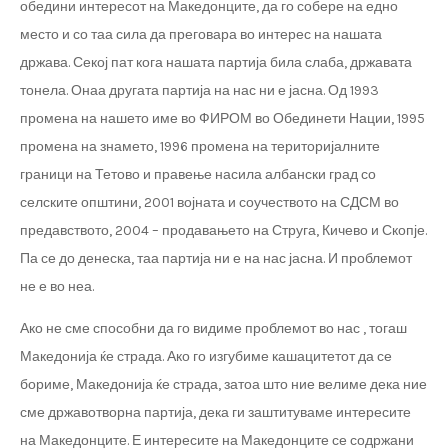
обедини интересот на Македонците, да го собере на едно
место и со таа сила да преговара во интерес на нашата
држава. Секој пат кога нашата партија била слаба, државата
тонела. Онаа другата партија на нас ни е јасна. Од 1993
промена на нашето име во ФИРОМ во Обединети Нации, 1995
промена на знамето, 1996 промена на територијалните
граници на Тетово и правење насила албански град со
селските општини, 2001 војната и соучеството на СДСМ во
предавството, 2004 – продавањето на Струга, Кичево и Скопје.
Па се до денеска, таа партија ни е на нас јасна. И проблемот
не е во неа.
Ако не сме способни да го видиме проблемот во нас , тогаш
Македонија ќе страда. Ако го изгубиме кашацитетот да се
бориме, Македонија ќе страда, затоа што ние велиме дека ние
сме државотворна партија, дека ги заштитуваме интересите
на Македонците. Е интересите на Македонците се содржани