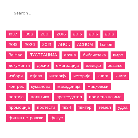
Search
for:
1997
1998
2001
2013
2015
2016
2018
2019
2020
2021
АНОК
АСНОМ
Бачев
За Нас
ЛУСТРАЦИЈА
архив
библиотека
вмро
документи
досие
емиграција
жмицко
зезање
избори
изјава
интервју
историја
книга
книги
конгрес
куманово
македонија
мицковски
партија
политика
претседател
промена на име
промоција
протести
тв24
твитер
темел
удба
филип петровски
фокус
Категории