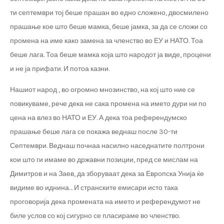
ти септември тој беше прашан во едно сложено, двосмилено
прашање кое што беше мамка, беше јамка, за да се сложи со
промена на име како замена за членство во ЕУ и НАТО. Тоа
беше лага. Тоа беше мамка која што народот ја виде, процени
и не ја прифати. И потоа казни.
Нашиот народ , во огромно мнозинство, на кој што ние се
повикуваме, рече дека не сака промена на името дури ни по
цена на влез во НАТО и ЕУ. А дека тоа референдумско
прашање беше лага се покажа веднаш после 30-ти
Септември. Веднаш почнаа насилно наседнатите полтрони
кои што ги имаме во државни позиции, пред се мислам на
Димитров и на Заев, да зборуваат дека за Европска Унија ќе
видиме во иднина… И странските емисари исто така
проговорија дека промената на името и референдумот не
биле услов со кој сигурно се пласираме во членство.