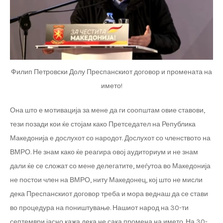
Филип Петровски Долу Преспанскиот договор и промената на
името!
Она што е мотивација за мене да ги соопштам овие ставови,
тези позади кои ќе стојам како Претседател на Република
Македонија е дослухот со народот. Дослухот со членството на
ВМРО. Не знам како ќе реагира овој аудиториум и не знам
дали ќе се сложат со мене делегатите, меѓутоа во Македонија
не постои член на ВМРО, ниту Македонец, кој што не мисли
дека Преспанскиот договор треба и мора веднаш да се стави
во процедура на поништување. Нашиот народ на 30-ти
септември јасно кажа дека не сака промена на името. На 30-