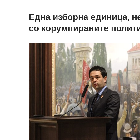
Една изборна единица, н
со корумпираните полит