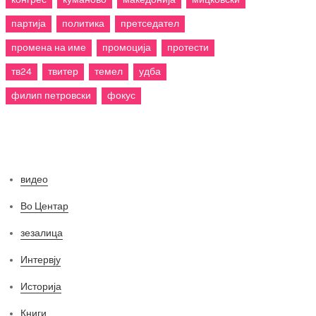
партија
политика
претседател
промена на име
промоција
протести
тв24
твитер
темел
удба
филип петровски
фокус
Категории
видео
Во Центар
зезалица
Интервју
Историја
Книги