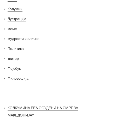
Колумни
Лустрација
меме
мудрости и слично
Политика
твитер
Фејсбук
Филозофија
Најнови постови
КОЛКУМИНА БЕА ОСУДЕНИ НА СМРТ ЗА
МАКЕДОНИЈА?