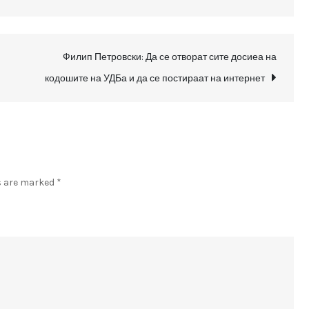
Една
изборна
единица,
Филип Петровски: Да се отворат сите досиеа на
неопходност
кодошите на УДБа и да се постираат на интернет
за
да
се
расчисти
со
ds are marked
*
корумпираните
политички
елити