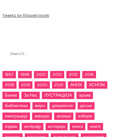
Tweets by filippetrovski
Пребарај го филиппетровски.мк
Search
for:
1997
1998
2001
2013
2015
2016
2018
2019
2020
2021
АНОК
АСНОМ
Бачев
За Нас
ЛУСТРАЦИЈА
архив
библиотека
вмро
документи
досие
емиграција
жмицко
зезање
избори
изјава
интервју
историја
книга
книги
конгрес
куманово
македонија
мицковски