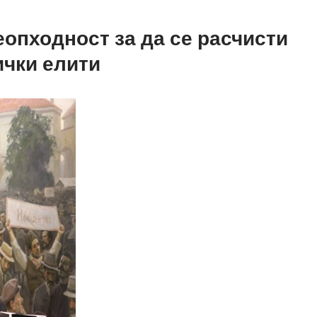
еопходност за да се расчисти
ички елити