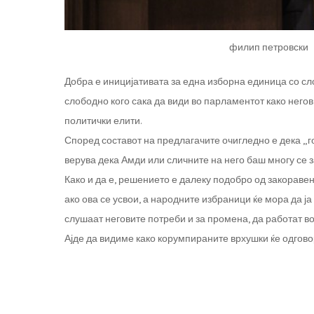
филип петровски
Добра е иницијативата за една изборна единица со сло
слободно кого сака да види во парламентот како негов
политички елити.
Според составот на предлагачите очигледно е дека „го
верува дека Амди или сличните на него баш многу се 
Како и да е, решението е далеку подобро од закоравен
ако ова се усвои, а народните избраници ќе мора да ја
слушаат неговите потреби и за промена, да работат во
Ајде да видиме како корумпираните врхушки ќе одговор