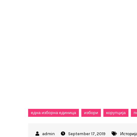
една изборна единица
избори
корупција
п
September 17, 2019
Историј