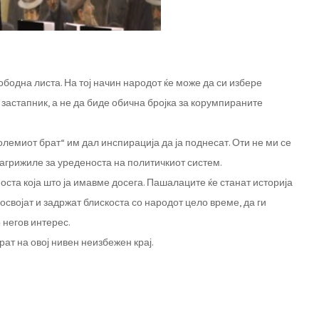
бодна листа. На тој начин народот ќе може да си избере
 застапник, а не да биде обична бројка за корумпираните
лемиот брат“ им дал инспирација да ја поднесат. Оти не ми се
загрижиле за уреденоста на политичкиот систем.
оста која што ја имавме досега. Пашалаците ќе станат историја
 освојат и задржат блискоста со народот цело време, да ги
 негов интерес.
ат на овој нивен неизбежен крај.