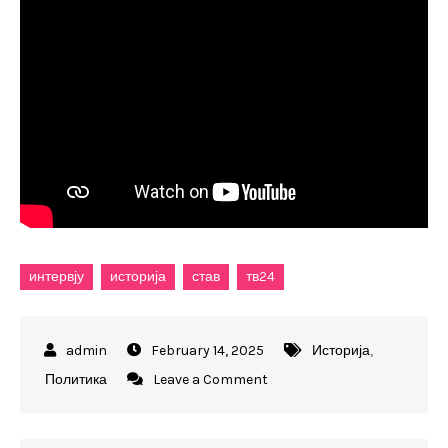
интервју
историја
став
тв24
February 14, 2025
Историја
,
on
Политика
Leave a Comment
Петровски:
Политичкиот