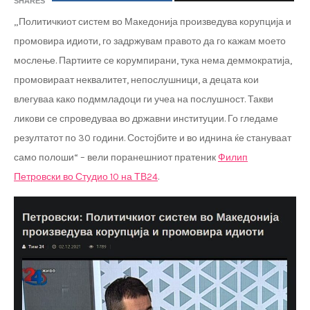
SHARES
„Политичкиот систем во Македонија произведува корупција и
промовира идиоти, го задржувам правото да го кажам моето
мослење. Партиите се корумпирани, тука нема деммократија,
промовираат неквалитет, непослушници, а децата кои
влегуваа како подммладоци ги учеа на послушност. Такви
ликови се спроведуваа во државни институции. Го гледаме
резултатот по 30 години. Состојбите и во иднина ќе стануваат
само полоши“ – вели поранешниот пратеник
Филип
Петровски во Студио 10 на ТВ24
.