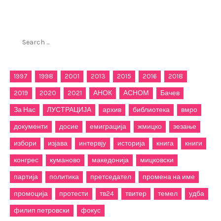
Пребарај го филиппетровски.мк
Search
for:
1997
1998
2001
2013
2015
2016
2018
2019
2020
2021
АНОК
АСНОМ
Бачев
За Нас
ЛУСТРАЦИЈА
архив
библиотека
вмро
документи
досие
емиграција
жмицко
зезање
избори
изјава
интервју
историја
книга
книги
конгрес
куманово
македонија
мицковски
партија
политика
претседател
промена на име
промоција
протести
тв24
твитер
темел
удба
филип петровски
фокус