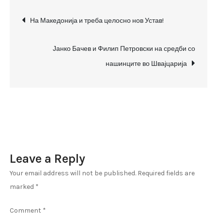
систем
Post
во
На Македонија и треба целосно нов Устав!
Македонија
navigation
произведува
Јанко Бачев и Филип Петровски на средби со
корупција
нашинците во Швајцарија
и
промовира
идиоти
–
2.12.2021
Leave a Reply
Your email address will not be published.
Required fields are
marked
*
Comment
*