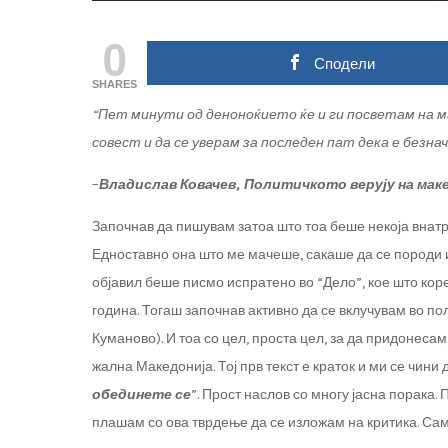
0
Сподели
SHARES
“
Пет
минути
од
деноноќието
ќе
и
ги
посветам
на
м
совест
и
да
се
уверам
за
последен
пат
дека
е
безнач
–
Владислав
Ковачев
,
Политичкото
верују
на
мак
Започнав да пишувам затоа што тоа беше некоја внатр
Едноставно она што ме мачеше, сакаше да се породи и
објавил беше писмо испратено во “Дело”, кое што кор
година. Тогаш започнав активно да се вклучувам во п
Куманово). И тоа со цел, проста цел, за да придонеса
жална Македонија. Тој прв текст е краток и ми се чини
обединете
се
”. Прост наслов со многу јасна порака.
плашам со ова тврдење да се изложам на критика. Сам