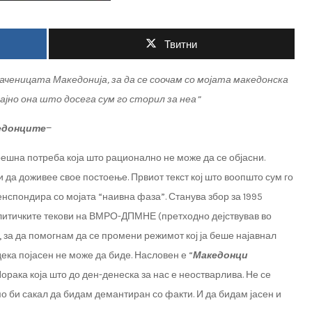
Твитни
аченицата
Македонија
,
за
да
се
соочам
со
мојата
македонска
ајно
она
што
досега
сум
го
сторил
за
неа
”
_
едонците
ешна потреба која што рационално не може да се објасни.
 да доживее свое постоење. Првиот текст кој што воопшто сум го
енспондира со мојата “наивна фаза”. Станува збор за 1995
олитичките текови на ВМРО-ДПМНЕ (претходно дејствував во
м, за да помогнам да се промени режимот кој ја беше најавнал
 дека појасен не може да биде. Насловен е “
Македонци
 Порака која што до ден-денеска за нас е неостварлива. Не се
о би сакал да бидам демантиран со факти. И да бидам јасен и