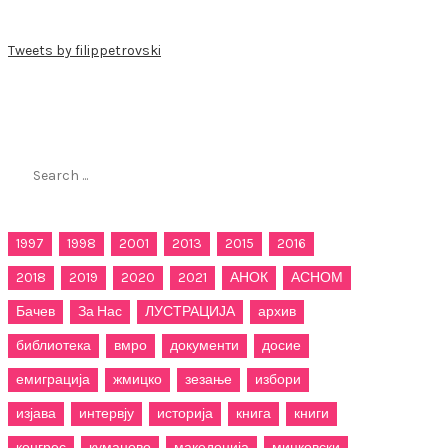
Tweets by filippetrovski
Пребарај го филиппетровски.мк
Search
for:
1997
1998
2001
2013
2015
2016
2018
2019
2020
2021
АНОК
АСНОМ
Бачев
За Нас
ЛУСТРАЦИЈА
архив
библиотека
вмро
документи
досие
емиграција
жмицко
зезање
избори
изјава
интервју
историја
книга
книги
конгрес
куманово
македонија
мицковски