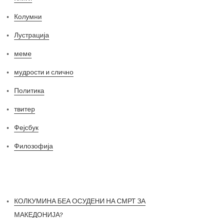
Колумни
Лустрација
меме
мудрости и слично
Политика
твитер
Фејсбук
Филозофија
Најнови постови
КОЛКУМИНА БЕА ОСУДЕНИ НА СМРТ ЗА
МАКЕДОНИЈА?