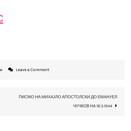
с
on
ги
Leave a Comment
Уште
еднаш
за
ПИСМО НА МИХАЈЛО АПОСТОЛСКИ ДО ЕМАНУЕЛ
нас
ЧУЧКОВ НА 18.3.1944
–
БЕСПЛАТНО
ПРЕЗЕМАЊЕ