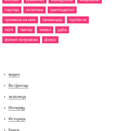
партија
политика
претседател
промена на име
промоција
протести
тв24
твитер
темел
удба
филип петровски
фокус
Категории
видео
Во Центар
зезалица
Интервју
Историја
Книги