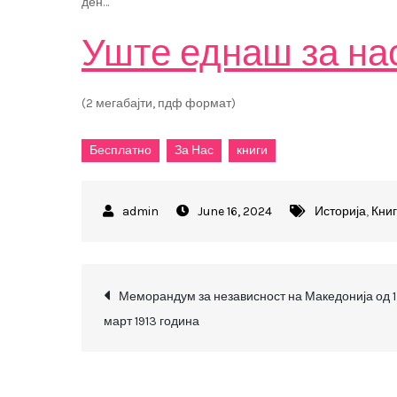
ден…
Уште еднаш за на
(2 мегабајти, пдф формат)
Бесплатно
За Нас
книги
June 16, 2024
Историја
,
Кни
Post
Меморандум за независност на Македонија од 1
март 1913 година
navigation