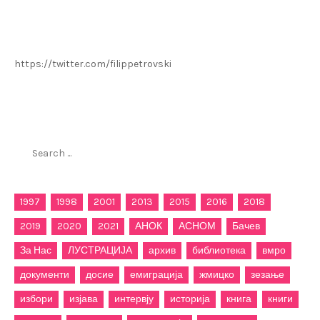
https://twitter.com/filippetrovski
Пребарај го филиппетровски.мк
Search
for:
1997
1998
2001
2013
2015
2016
2018
2019
2020
2021
АНОК
АСНОМ
Бачев
За Нас
ЛУСТРАЦИЈА
архив
библиотека
вмро
документи
досие
емиграција
жмицко
зезање
избори
изјава
интервју
историја
книга
книги