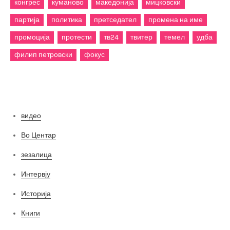
конгрес
куманово
македонија
мицковски
партија
политика
претседател
промена на име
промоција
протести
тв24
твитер
темел
удба
филип петровски
фокус
Категории
видео
Во Центар
зезалица
Интервју
Историја
Книги