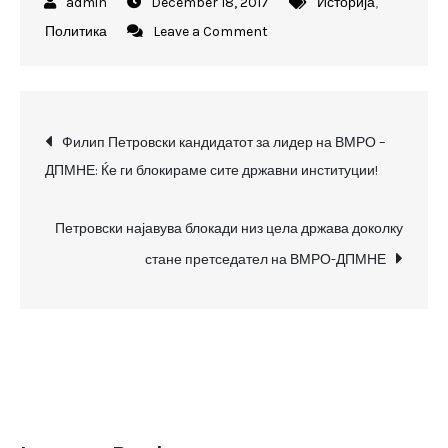
December 18, 2017
Историја
,
on
Политика
Leave a Comment
Филип
Петровски
кандидатот
Post
за
Филип Петровски кандидатот за лидер на ВМРО –
лидер
ДПМНЕ: Ќе ги блокираме сите државни институции!
navigation
на
ВМРО
Петровски најавува блокади низ цела држава доколку
–
стане претседател на ВМРО-ДПМНЕ
ДПМНЕ:
Ќе
ги
блокираме
сите
државни