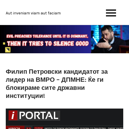
Skip
to
Aut inveniam viam aut faciam
content
Филип Петровски кандидатот за
лидер на ВМРО – ДПМНЕ: Ќе ги
блокираме сите државни
институции!