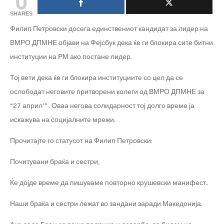
0
SHARES
Филип Петровски досега единствениот кандидат за лидер на
ВМРО ДПМНЕ објави на Фејсбук дека ќе ги блокира сите битни
институции на РМ ако постане лидер.
Тој вети дека ќе ги блокира институциите со цел да се
ослободат неговите притворени колеги од ВМРО ДПМНЕ за
“27 април’” . Оваа негова солидарност тој долго време ја
искажува на социјалните мрежи.
Прочитајте го статусот на Филип Петровски:
Почитувани браќа и сестри,
Ќе дојде време да пишуваме повторно крушевски манифест..
Наши браќа и сестри лежат во зандани заради Македонија.