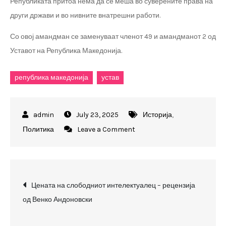
Републиката притоа нема да се меша во суверените права на
други држави и во нивните внатрешни работи.
Со овој амандман се заменуваат членот 49 и амандманот 2 од
Уставот на Република Македонија.
република македонија
устав
July 23, 2025
Историја
,
on
Политика
Leave a Comment
11
јануари
2019
Post
–
Цената на слободниот интелектуалец – рецензија
денот
од Венко Андоновски
navigation
кога