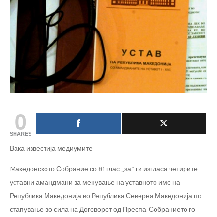
0
SHARES
Вака известија медиумите:
Mакедонското Собрание со 81 глас „за“ ги изгласа четирите
уставни амандмани за менување на уставното име на
Република Македонија во Република Северна Македонија по
стапување во сила на Договорот од Преспа. Собранието го