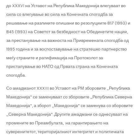
до XXXVI на Уставот на Република Македонија влегуваат во
сила со влегување во сила на Конечната спогодба за
решавање на разликите опишани во резолуциите 817 (1993) и
845 (1993) на Советот за безбедност на Обединетите нации,
за престанување на важноста на Привремената спогодба од
1995 година и за воспоставување на стратешко партнерство
меѓу страните и ратификација на Протоколот за
пристапување во НАТО од Првата страна на Конечната
спогодба.
Со амадманот XXXIII во Уставот на РМ зборовите „Република
Македонија“ се заменуваат со зборовите „Република Северна
Македонија“, а зборот „Македонија“ се заменува со зборовите
„Северна Македонија“. Другите амадмани се однесуваат на
промените во Преамбулата, на гарантирањето на
суверенитетот, територијалниот интегритет и политичката