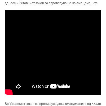
донесе и Уставниот закон за спроведување на амандманите.
Во Уставниот закон се пропишува дека амандманите од XXXIII