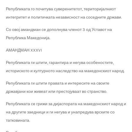
Републиката го почитува суверенитетот, територијалниот
интегритет и политичката независност на соседните држави.
Со овој амандман се дополнува членот 3 од Уставот на
Република Македонија.
АМАНДМАН XXXVI
Републиката ги штити, гарантира и негува особеностите,
историското и културното наследство на македонскиот народ.
Републиката ги штити правата и интересите на своите
државјани кои живеат или престојуваат во странство.
Републиката се грижи за дијаспората на македонскиот народ и
на другите заедници и ги негува и унапредува врските со
татковината.