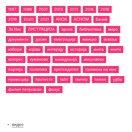
1997
1998
2001
2013
2015
2016
2018
2019
2020
2021
АНОК
АСНОМ
Бачев
За Нас
ЛУСТРАЦИЈА
архив
библиотека
вмро
документи
досие
емиграција
жмицко
зезање
избори
изјава
интервју
историја
книга
книги
конгрес
куманово
македонија
мицковски
партија
политика
претседател
промена на име
промоција
протести
тв24
твитер
темел
удба
филип петровски
фокус
Категории
видео