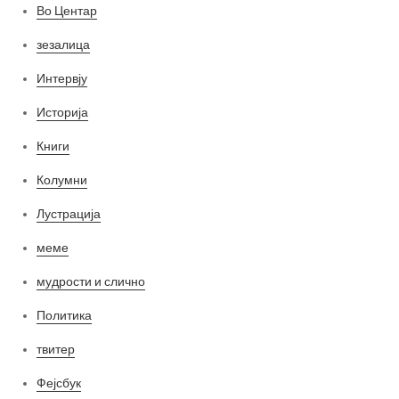
Во Центар
зезалица
Интервју
Историја
Книги
Колумни
Лустрација
меме
мудрости и слично
Политика
твитер
Фејсбук