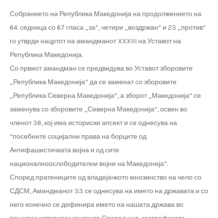
Собранието на Република Македонија на продолжението на
64. седница со 67 гласа „за“, четири „воздржан“ и 23 „против“
го утврди нацртот на амандманот XXXIII на Уставот на
Република Македонија.
Со првиот амандман се предвидува во Уставот зборовите
„Република Македонија“ да се заменат со зборовите
„Република Северна Македонија“, а зборот „Македонија“ се
заменува со зборовите „Северна Македонија“, освен во
членот 36, кој има историски апсект и се однесува на
“посебните социјални права на борците од
Антифашистичката војна и од сите
националноослободителни војни на Македонија”.
Според пратениците од владејачкото мнозинство на чело со
СДСМ, Амандманот 33 се однесува на името на државата и со
него конечно се дефинира името на нашата држава во