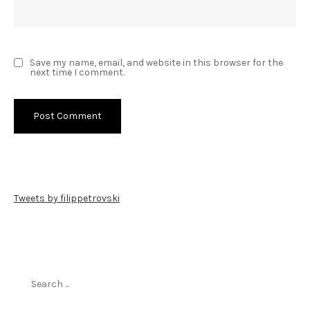
Save my name, email, and website in this browser for the
next time I comment.
Tweets by filippetrovski
Пребарај го филиппетровски.мк
Search
for: