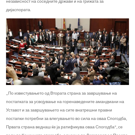
независност на соседните држави и на грижата за
дијаспората.
„По известувањето од Втората страна за завршување на
постапката за усвојување на горенаведените амандмани на
Уставот и за завршувањето на сите внатрешни правни
постапки потребни за влегувањето во сила на оваа Спогодба,
Првата страна веднаш ќе ја ратификува оваа Спогодба“, се