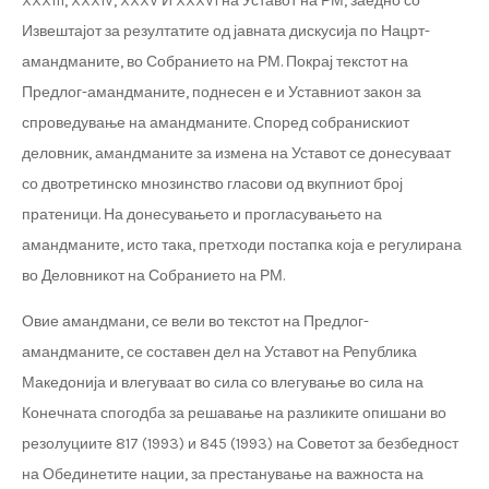
XXXIII, XXXIV, XXXV И XXXVI на Уставот на РМ, заедно со
Извештајот за резултатите од јавната дискусија по Нацрт-
амандманите, во Собранието на РМ. Покрај текстот на
Предлог-амандманите, поднесен е и Уставниот закон за
спроведување на амандманите. Според собранискиот
деловник, амандманите за измена на Уставот се донесуваат
со двотретинско мнозинство гласови од вкупниот број
пратеници. На донесувањето и прогласувањето на
амандманите, исто така, претходи постапка која е регулирана
во Деловникот на Собранието на РМ.
Овие амандмани, се вели во текстот на Предлог-
амандманите, се составен дел на Уставот на Република
Македонија и влегуваат во сила со влегување во сила на
Конечната спогодба за решавање на разликите опишани во
резолуциите 817 (1993) и 845 (1993) на Советот за безбедност
на Обединетите нации, за престанување на важноста на