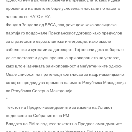
односно нема да има промена на преамбулата, како и дека
промената на името ќе биде условена и настапи по нашето
членство во НАТО и ЕУ.
Фандил Зендели од БЕСА, пак, рече дека како опозициска
партија го поддржале Преспанскиот договор како предуслов
за стратешките евроатлантски интеграции, иако имале
забелешки и сугестии за договорот. Тој посочи дека побарале
да се постават и други прашања при оворањето на уставот,
како што е јазичната рамноправност и меѓуетничките односи.
Ова е списокот на пратеници кои гласаа за нацрт-амандманот
со кој се предвидува промена на името Република Македонија
во Република Северна Македонија.
*
Текстот на Предлог-амандманите за измени на Уставот
поднесени во Собранието на РМ
Владата на РМ го поднесе текстот на Предлог-амандманите