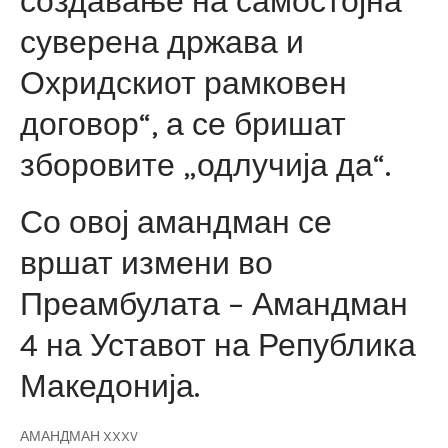
создавање на самостојна
суверена држава и
Охридскиот рамковен
договор“, а се бришат
зборовите „одлучија да“.
Со овој амандман се
вршат измени во
Преамбулата – Амандман
4 на Уставот на Република
Македонија.
АМАНДМАН XXXV