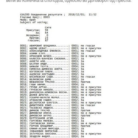
вели во Конечната спогодба, односно во Договорот од Преспа.