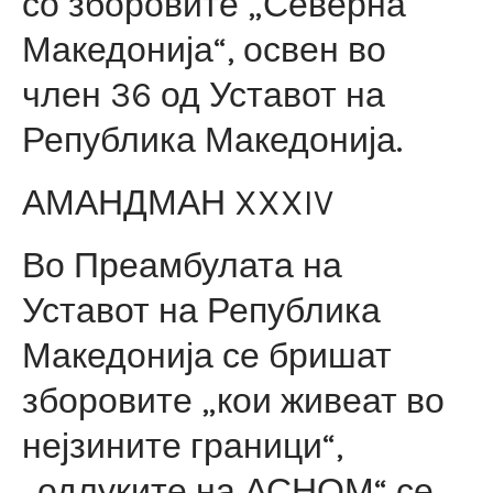
со зборовите „Северна
Македонија“, освен во
член 36 од Уставот на
Република Македонија.
АМАНДМАН XXXIV
Во Преамбулата на
Уставот на Република
Македонија се бришат
зборовите „кои живеат во
нејзините граници“,
„одлуките на АСНОМ“ се