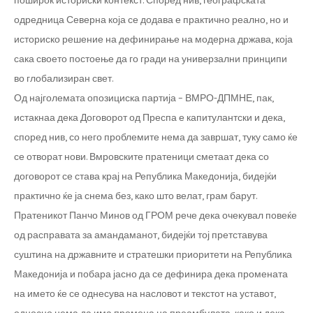
поширок историски контекст. Според нив, географската
одредница Северна која се додава е практично реално, но и
историско решение на дефинирање на модерна држава, која
сака своето постоење да го гради на универзални принципи
во глобализиран свет.
Од најголемата опозициска партија – ВМРО-ДПМНЕ, пак,
истакнаа дека Договорот од Преспа е капитулантски и дека,
според нив, со него проблемите нема да завршат, туку само ќе
се отворат нови. Вмровските пратеници сметаат дека со
договорот се става крај на Република Македонија, бидејќи
практично ќе ја снема без, како што велат, грам барут.
Пратеникот Панчо Минов од ГРОМ рече дека очекувал повеќе
од расправата за амандаманот, бидејќи тој претставува
суштина на државните и стратешки приоритети на Република
Македонија и побара јасно да се дефинира дека промената
на името ќе се однесува на насловот и текстот на уставот,