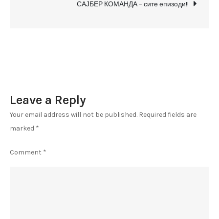
беше
САЈБЕР КОМАНДА – сите епизоди!!
сменето
името
на
РЕПУБЛИКА
МАКЕДОНИЈА
|
Leave a Reply
Имиња
на
Your email address will not be published.
Required fields are
сите
marked
*
кои
гласаа
Comment
*
за
промената