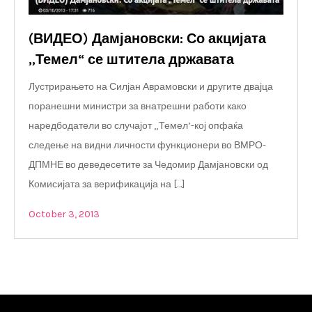
(ВИДЕО) Дамјановски: Со акцијата
„Темел“ се штитела државата
Лустрирањето на Силјан Аврамовски и другите двајца
поранешни министри за внатрешни работи како
наредбодатели во случајот „Темел’-кој опфаќа
следење на видни личности функционери во ВМРО-
ДПМНЕ во деведесетите за Чедомир Дамјановски од
Комисијата за верификација на […]
October 3, 2013