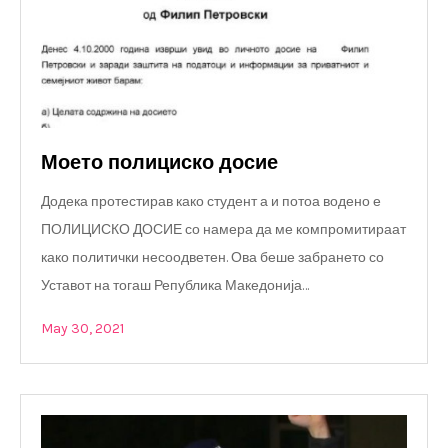
Моето полициско досие
Додека протестирав како студент а и потоа водено е
ПОЛИЦИСКО ДОСИЕ со намера да ме компромитираат
како политички несоодветен. Ова беше забрането со
Уставот на тогаш Република Македонија…
May 30, 2021