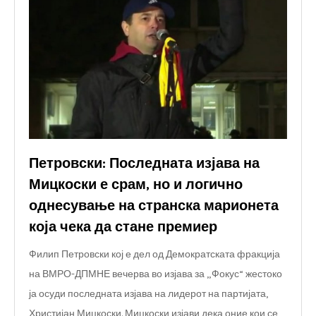
Петровски: Последната изјава на
Мицкоски е срам, но и логично
однесување на странска марионета
која чека да стане премиер
Филип Петровски кој е дел од Демократската фракција
на ВМРО-ДПМНЕ вечерва во изјава за „Фокус“ жестоко
ја осуди последната изјава на лидерот на партијата,
Христијан Мицкоски. Мицкоски изјави дека оние кои се