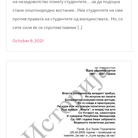
на незадоволство помеѓу студентите… …за да подоцна
стане општонародно востание… Ние студентите не сме
против правата на студентите од малцинствата… Но, со
сите сили ќе се спротивставиме […]
October 9, 2021