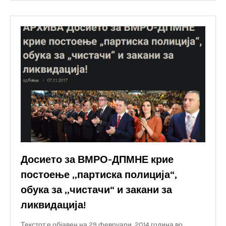
Досието за ВМРО-ДПМНЕ крие
постоење „партиска полиција“,
обука за „чистачи“ и закани за
ликвидација!
Текстот е објавен на 29 февруари, 2014 година во