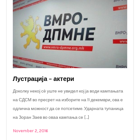
Лустрација – актери
Доколку некој сѐ уште не увидел кој ја води кампањата
на СДСМ во пресрет на изборите на 11 декември, ова е
одлична можност да се потсетиме. Ударната тупаница
на Зоран Заев во оваа кампања се […]
November 2, 2016