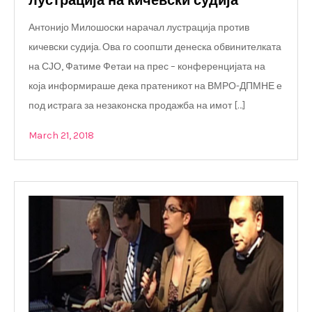
лустрација на кичевски судија
Антонијо Милошоски нарачал лустрација против
кичевски судија. Ова го соопшти денеска обвинителката
на СЈО, Фатиме Фетаи на прес – конференцијата на
која информираше дека пратеникот на ВМРО-ДПМНЕ е
под истрага за незаконска продажба на имот […]
March 21, 2018