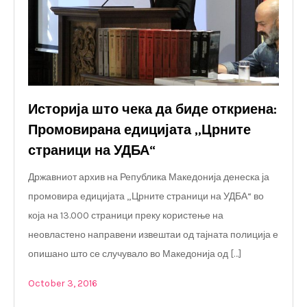
Историја што чека да биде откриена:
Промовирана едицијата „Црните
страници на УДБА“
Државниот архив на Република Македонија денеска ја
промовира едицијата „Црните страници на УДБА“ во
која на 13.000 страници преку користење на
неовластено направени извештаи од тајната полиција е
опишано што се случувало во Македонија од […]
October 3, 2016