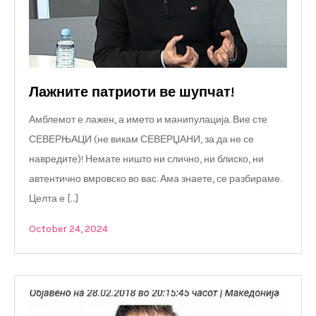
Лажните патриоти ве шупчат!
Амблемот е лажен, а името и манипулација. Вие сте
СЕВЕРЊАЦИ (не викам СЕВЕРЏАНИ, за да не се
навредите)! Немате ништо ни слично, ни блиско, ни
автентично вмровско во вас. Ама знаете, се разбираме.
Целта е […]
October 24, 2024