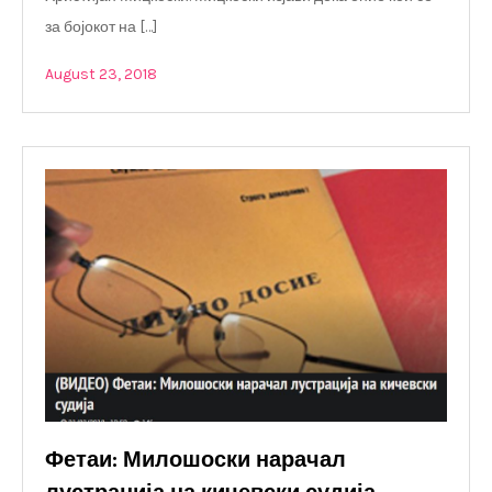
за бојокот на […]
August 23, 2018
Фетаи: Милошоски нарачал