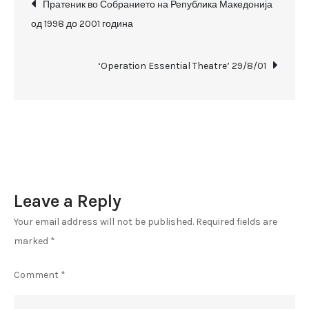
Post
за
Пратеник во Собранието на Република Македонија
избор
од 1998 до 2001 година
navigation
за
пратеник
‘Operation Essential Theatre’ 29/8/01
Leave a Reply
Your email address will not be published.
Required fields are
marked
*
Comment
*