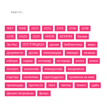
Search
for:
1997
1998
2001
2013
2015
2016
2018
2019
2020
2021
АНОК
АСНОМ
Бачев
За Нас
ЛУСТРАЦИЈА
архив
библиотека
вмро
документи
досие
емиграција
жмицко
зезање
избори
изјава
интервју
историја
книга
книги
конгрес
куманово
македонија
мицковски
партија
политика
претседател
промена на име
промоција
протести
тв24
твитер
темел
удба
филип петровски
фокус