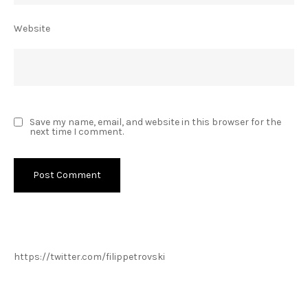
Website
Save my name, email, and website in this browser for the
next time I comment.
https://twitter.com/filippetrovski
Пребарај го филиппетровски.мк